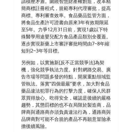
請積壓矛盾。圍繞智慧財產權創造，改革精
簡商標註冊程式，規範專利代理審批，提高
商標、專利審查效率。食品藥品監管方面，
將食品生產許可證書由原來3年有效期限延
至5年。力爭12月31日前，實現1歲以下特
殊醫學用途嬰兒配方食品產品類別全覆蓋。
逐步實現新藥上市審評審批時間由7~8年縮
短到2~3年等目標。
另例如，以實施新[反不正當競爭法]為契
機，強化競爭執法力度。針對網路交易、廣
告市場等問題多發的特點，開展重點領域監
管執法。落實“四個最嚴”要求，加大對食品
藥品違法犯罪行為的打擊力度，確保人民群
眾買得放心、吃得安全，確認是後續的嚴格
趨勢，其懲罰標的也不在局限於製造商，品
牌商與通路商亦須負責違法行為，通路商與
品牌商對可能不合規的產品不再願意冒險承
擔後續風險。