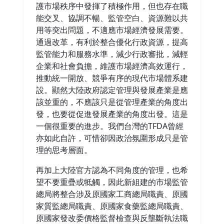
護市場秩序中發揮了積極作用，但也存在職
能交叉、協調不暢、監管空白、資源難以共
用等突出問題，不適應市場經濟發展需要。
通過改革，有利於整合優化行政資源，提高
監管能力和服務水準，減少行政審批，減輕
企業和社會負擔，維護市場經濟高效運行，
推動統一開放、競爭有序的現代市場體系建
設。顯然大陸政府認定管理與發展產業是應
該並重的，不應該只是從管理產業的角度出
發，也要從促進發展產業的角度出發。這是
一個很重要的進步。我們台灣的TFDA曾經
亦如此自許，可惜卻因政治氛圍形成只是管
理的思考層面。
再加上大陸官方認為不同角度的管理，也希
望不要重疊或牴觸，因此新組建的市場監管
總局將整合涉及原國家工商總局職責、原國
家質監總局職責、原國家食藥監總局職責、
原國家發改委價格監督檢查與反壟斷執法職