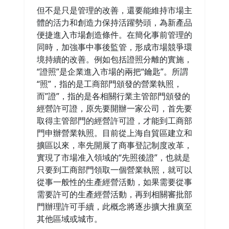
但不是只是管理的改善，還要能維持市場主
體的活力和創造力保持活躍勢頭，為新產品
便捷進入市場創造條件。在簡化事前管理的
同時，加強事中事後監管，形成市場競爭環
境持續的改善。例如包括證照分離的實施，
“證照”是企業進入市場的兩把“鑰匙”。所謂
“照”，指的是工商部門頒發的營業執照，
而”證”，指的是各相關行業主管部門頒發的
經營許可證，原先要開辦一家公司，首先要
取得主管部門的經營許可證，才能到工商部
門申辦營業執照。目前從上海自貿區建立和
擴區以來，率先開展了商事登記制度改革，
實現了市場准入領域的“先照後證”，也就是
只要到工商部門領取一個營業執照，就可以
從事一般性的生產經營活動，如果需要從事
需要許可的生產經營活動，再到相關審批部
門辦理許可手續，此概念將逐步擴大推廣至
其他區域或城市。