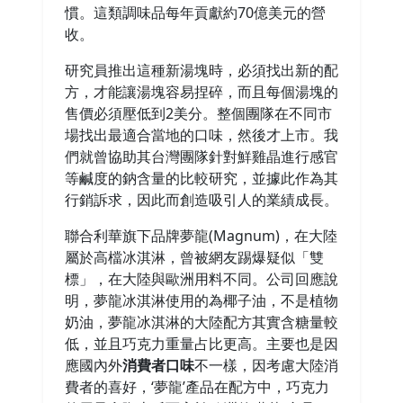
慣。這類調味品每年貢獻約70億美元的營
收。
研究員推出這種新湯塊時，必須找出新的配
方，才能讓湯塊容易捏碎，而且每個湯塊的
售價必須壓低到2美分。整個團隊在不同市
場找出最適合當地的口味，然後才上市。我
們就曾協助其台灣團隊針對鮮雞晶進行感官
等鹹度的鈉含量的比較研究，並據此作為其
行銷訴求，因此而創造吸引人的業績成長。
聯合利華旗下品牌夢龍(Magnum)，在大陸
屬於高檔冰淇淋，曾被網友踢爆疑似「雙
標」，在大陸與歐洲用料不同。公司回應說
明，夢龍冰淇淋使用的為椰子油，不是植物
奶油，夢龍冰淇淋的大陸配方其實含糖量較
低，並且巧克力重量占比更高。主要也是因
應國內外
消費者口味
不一樣，因考慮大陸消
費者的喜好，‘夢龍’產品在配方中，巧克力