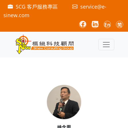
SCG 客戶服務專區
service@e-
sinew.com
En
简
姚念周