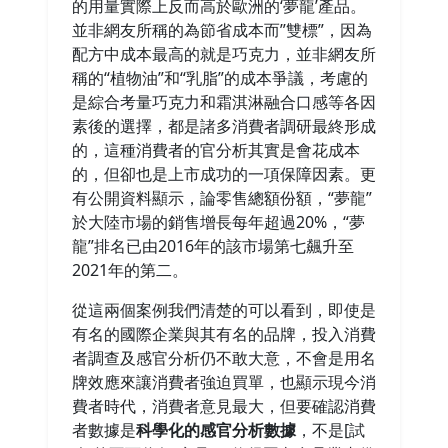
的用量實際上反而高於歐洲的‘夢龍’產品。
並非網友所稱的為節省成本而”雙標”，因為
配方中成本最高的就是巧克力，並非網友所
稱的“植物油”和“乳脂”的成本爭議，考慮的
是綜合考量巧克力和霜淇淋融合口感等各因
素後的選擇，都是諸多消費者調研最終形成
的，這種消費者的官分析其實是會花成本
的，但卻也是上市成功的一項保障因素。更
有公開資料顯示，論零售總額份額，“夢龍”
於大陸市場的銷售增長每年超過20%，“夢
龍”排名已由2016年的該市場第七飆升至
2021年的第二。
從這兩個案例我們清楚的可以看到，即使是
有名的國際企業與其有名的品牌，投入消費
者調查及感官分析仍不敢大意，不會是用名
牌效應來讓消費者強迫買單，也顯示現今消
費者時代，消費者意見最大，但要確認消費
者數據是
科學化的感官分析數據
，不是[試