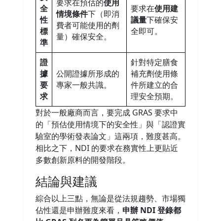
要求在預估的
使用
全
要求在
使用建
情境條件
下（即消
性
議量
下確保安
費者可能使用的劑
標
全即可。
量）確保安全。
準
證
針對特定膳食
據
公開證據所形成的
補充劑使用條
要
專家一般共識。
件所建立的合
求
理安全預期。
對於一般廠商而言，要完成 GRAS 要求中
的「預估使用情境下的安全性」與「認證實
驗室的學術發表論文」這兩項，難度甚高。
相比之下，NDI 的要求在務實性上更貼近
多數創新原料的開發階段。
結論與建議
綜合以上三點，無論是從法規趨勢、市場獨
佔性還是申辦難度來看，
申辦 NDI 登錄都