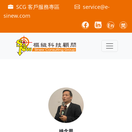
SCG 客戶服務專區
service@e-
sinew.com
En
简
姚念周