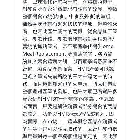
頭，已逐漸化被動為主動，在這種時機中，
對餐食及在家消費需求有相當的改變，導致
整個餐食市場(內食、中食及外食)的重組，
雖然各次產業有起起伏伏的現象，但整體來
看，也因此產生龐大的商機，從食品加工業
者、餐飲連鎖、餐飲服務業者到各種超商/
賣場的通路業者，甚至家庭取代餐(Home
Meal Replacement)專賣店等等，各方紛
紛加入競食這塊大餅，以百家爭鳴形容並不
為過，就食品產業而言，HMR產業可以說
已進入筆者先前所說的三大主流之一的時
代，而且這個剛起飛的火車頭，將大幅帶動
整個週邊產業的發展。也許大家已看過許多
專家針對HMR有一些特定的定義，但就筆
者而言，只要是解決消費者部分餐食的商品
都屬之，我們以HMR概念產品統稱之，因
為實際上在市場上，這些概念產品在消費者
的生活中是可以相互取代的，因為用餐時機
與用量對每一個單獨個體是固定的，因此我