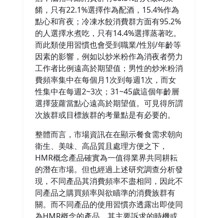
餚，只有22.1%選擇作為配酒，15.4%作為
點心和宵夜；冷凍水餃消費群方面有95.2%
的人選擇水煮吃，只有14.4%選擇蒸著吃。
而此類使用習慣也會受到職業/性別/年齡等
因素的影響，例如以炒米粉作為消夜者勞力
工作者比例遠高於期望值；男性的炒米粉消
費頻率集中在每個月1次到每週1次，而女
性集中在每週2~3次；31~45歲這個年齡層
選擇菠蘿當點心遠高於期望值。可見得所謂
次族群或目標族群的考量點是有必要的。
整體而言，市場資訊在在顯示餐食需求朝向
衛生、美味、高品質且處理方便之下，
HMR概念產品確實為一值得業界共同耕耘
的潛在市場。但也經過上述研究調查分析發
現，不同產品其消費頻率不盡相同，因此不
同產品之購買頻率與欲瞄準的消費族群有
關。而不同產品的使用習慣亦透露出即使同
為HMR概念的產品，其主要訴求的時機或