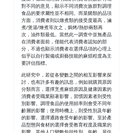
對不同的意見，顯示不同消費次族群對調理
食品的要求屬性並不相同。而菜餚類的品項
方面，消費者則以燉煮類的接受度最高，滷
煮/煲湯/燴煮等次之，焗烤/熱炒兩類再
次，油炸類最低。當然此一調查中並無產品
在消費者面前，僅能代表消費者認知的部
分，不過也顯示消費者在選擇品項的心理上
似乎以自行製備或廚藝技能的麻煩程度為主
要評估指標。
此研究中，若從各變數之間的相互影響來探
討，也有許多有趣的訊息，例如就購買原因
分類而言，選擇烹煮麻煩原因及健康因素的
消費者受職業顯著影響，習慣因素者則受性
別影響。調理食品的使用頻率則會受不同年
齡層的影響；使用時機上，則受性別及年齡
的影響。選擇通路會受年齡的影響。至於產
品型態與食材的選擇會受教育程度及職業的
影響。其他人口變數包括性別、年齡、居住