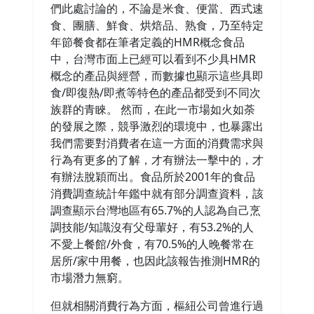
們此處討論的，不論是米食、便當、西式速
食、團膳、鮮食、烘焙品、熟食，乃至特定
年節餐食都在筆者定義的HMR概念食品
中，台灣市面上已經可以看到不少具HMR
概念的產品與經營，而數據也顯示這些具即
食/即復熱/即煮等特色的產品都受到不同次
族群的青睞。 然而，在此一市場如火如荼
的發展之際，競爭激烈的環境中，也暴露出
我們需要對消費者在這一方面的消費需求與
行為有更多的了解，才有辦法一擊中的，才
有辦法脫穎而出。食品所於2001年的食品
消費調查統計年鑑中就有部分調查資料，該
調查顯示台灣地區有65.7%的人認為自己烹
調技能/知識沒有父母輩好，有53.2%的人
不愛上餐館/外食，有70.5%的人晚餐常在
居所/家中用餐，也因此該報告推測HMR的
市場潛力無窮。
但就相關消費行為方面，樞紐公司曾進行過