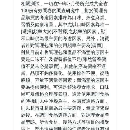
相關測試，一項在93年7月份所完成共全省
100份有效問卷的調查研究中，對於調理食
品購買的考慮因素排序為口味、烹煮麻煩、
習慣及健康考量，其中尤以口味因素為唯一
[選擇]頻率大於[不選擇]之頻率的因素，顯
示口味仍為最主要的考慮因素。另外，消費
者針對調理包類的使用頻率主要為[偶而]，
對於目前市售調理包類產品不滿意的原因主
要是口味不佳及營養價值不足(雖然營養價
值不足未必是事實)，其他依序為價格不適
當、品項不夠多樣化、使用操作不便、復熱
麻煩、容量不適當等因素；而滿意的原因主
要為提供便利、可滿足解決餐食需求、口味
尚可及價格合理等四項。通常使用調理食品
的時機則以中晚餐為主。在購買通路方面，
則以超市及超商為最主要選擇，量販店緊跟
於後。在調理食品選擇方面，對調理食品產
品型態、所含食材、復熱方式等項目的接受
度上，都出現兩個明顯的消費者次族群有相