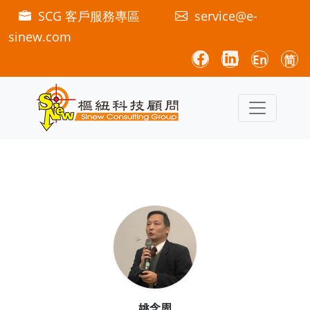
SCG 客戶服務專區
service@e-
sinew.com
En
简
姚念周