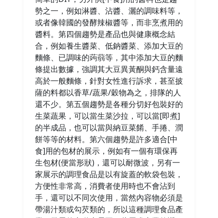
勢之一，例如淋醬、沾醬、灑的調味料等，
或者像韓國的發酵辣椒醬等，而非烹煮用的
醬料。第四個趨勢是產品也與健康概念結
合，例如養生醬菜、低鈉醬菜、添加大豆的
麵條、已調味的蒟蒻等，其中添加大豆的麵
條提出數據，強調其大豆異黃酮與鈣含量遠
高於一般麵條，針對女性進行訴求，甚至披
薩的料都以香草/蔬果/穀物為之，排隊的人
還不少。第五個趨勢是各種分切好包裝好的
生菜蔬果，可以當生菜沙拉，可以當[即煮]
的半成品，也可以當與納豆菜餚、手捲、潤
餅等等的材料。第六個趨勢是許多適合[中
食]用的包材的展示，例如有一個有環保再
生包材(便當形狀)，還可以耐微波，另有一
家展示的調理食品是以有旋蓋的軟袋包裝，
方便性非常高，消費者使用時也不會沾到
手，還可以不同次使用，當然內容物必須是
帶湯汁類或勾芡類的，所以這種調理食品產