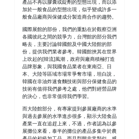
產品不再以膠囊或錠劑的型態出現，而以添
加於一般食品的型態出現，似乎變成許多一
般食品廠商與保健成分製造商合作的趨勢。
國際展館的部份，我們的重點在於觀察亞洲
各國彼此之間的競爭力，台灣館的部分我們
略去，主要討論韓國館及中國大陸館的部
份，提供我們業者參考。韓國館挾其在世界
上吹起的[韓流]風潮，政府與廠商積極打造
品牌形象，與我國食品業者在東南亞、日
本、大陸等區域市場常爭奪市場，坦白說，
韓國在非油炸速食麵技術與部分保健食品的
技術有值得我們參考之處，他們對經營品牌
的決心，也非常值得我們學習。
而大陸館部分，有專家提到參展廠商的水準
與過去參展的水準進步很多，顯示大陸食品
產業一直在追趕上來，不過，作者認為以參
展攤位來看，泰半的攤位的產品多集中於農
產品的初級加工品，而且型態非常類似，感