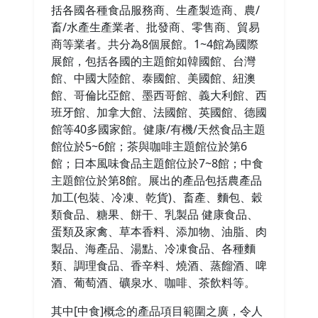
括各國各種食品服務商、生產製造商、農/
畜/水產生產業者、批發商、零售商、貿易
商等業者。共分為8個展館。1~4館為國際
展館，包括各國的主題館如韓國館、台灣
館、中國大陸館、泰國館、美國館、紐澳
館、哥倫比亞館、墨西哥館、義大利館、西
班牙館、加拿大館、法國館、英國館、德國
館等40多國家館。健康/有機/天然食品主題
館位於5~6館；茶與咖啡主題館位於第6
館；日本風味食品主題館位於7~8館；中食
主題館位於第8館。展出的產品包括農產品
加工(包裝、冷凍、乾貨)、畜產、麵包、穀
類食品、糖果、餅干、乳製品 健康食品、
蛋類及家禽、草本香料、添加物、油脂、肉
製品、海產品、湯點、冷凍食品、各種麵
類、調理食品、香辛料、燒酒、蒸餾酒、啤
酒、葡萄酒、礦泉水、咖啡、茶飲料等。
其中[中食]概念的產品項目範圍之廣，令人