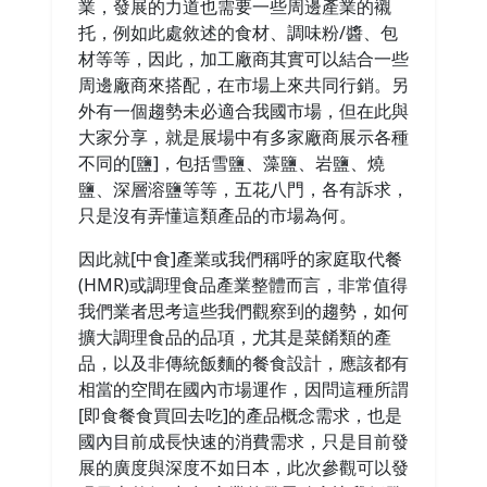
業，發展的力道也需要一些周邊產業的襯
托，例如此處敘述的食材、調味粉/醬、包
材等等，因此，加工廠商其實可以結合一些
周邊廠商來搭配，在市場上來共同行銷。另
外有一個趨勢未必適合我國市場，但在此與
大家分享，就是展場中有多家廠商展示各種
不同的[鹽]，包括雪鹽、藻鹽、岩鹽、燒
鹽、深層溶鹽等等，五花八門，各有訴求，
只是沒有弄懂這類產品的市場為何。
因此就[中食]產業或我們稱呼的家庭取代餐
(HMR)或調理食品產業整體而言，非常值得
我們業者思考這些我們觀察到的趨勢，如何
擴大調理食品的品項，尤其是菜餚類的產
品，以及非傳統飯麵的餐食設計，應該都有
相當的空間在國內市場運作，因問這種所謂
[即食餐食買回去吃]的產品概念需求，也是
國內目前成長快速的消費需求，只是目前發
展的廣度與深度不如日本，此次參觀可以發