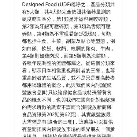
Designed Food (UDF)稱呼之，產品分類共
有5大類，其4大類完全依照其儀器量測的
硬度範圍區分，第1類是牙齒容易咬碎類，
第2類為牙齦可壓碎類，第3類為舌頭可壓
碎類，第4類為不需咀嚼類(泥狀類)，每類
都包括主食、主菜、副菜及點心等型態，例
如白飯、軟飯、軟麪、較爛的豬肉、牛肉，
第4類則如雞肉泥，而第5類則為流體類，
各種年度調整的流體都屬之。從這個分類來
看，顯示日本相當重視高齡者的三餐，也尊
重高齡者的生活品質，並不是只是要高齡者
都用喝流體的概念，此與我們國內討論[銀
髮族食品]時只談論保健食品或特殊營養食
品的概念不同，也與我們在國內針對銀髮族
的需求所做的調查不謀而合(銀髮族新商機
食品資訊第202期第62頁)，其實銀髮族最
大需求是有[適合的三餐]，這應該可以提供
有意開拓國內銀髮族市場的業界朋友一個參
考訊息。 據該協會藤崎課長提供的資訊顯