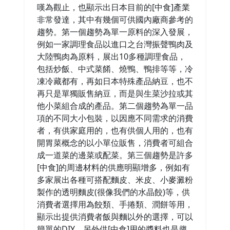
嘆為觀止，也顯示出日本目前的[中食]產業
非常發達，其中有幾個可供國內廠商參考的
趨勢。第一個趨勢為單一原料的深入發展，
例如一家調理食品以進口之台灣振聲鴨肉及
大陸鴨肉為原料，展出10多種調理食品，
包括炒飯、中式菜餚、燒鴨、鴨排等等，冷
凍冷藏都有，再如日本特殊產品納豆，也不
再只是單獨販售納豆，而是與生菜沙拉或其
他小菜組合成的產品。第二個趨勢為單一品
項的不同大小包裝，以因應不同需求的消費
者，有供家庭用的，也有供個人用的，也有
開胃菜概念的以小單位販售，消費者可組合
成一道菜的邊菜或配菜。第三個趨勢是許多
[中食]的周邊材料的供應明顯增多，例如有
多家展出各種可搭配麵皮、米皮、小麥澱粉
製作的透明麵皮(很像我們的水晶餃)等，供
消費者選擇用為餃類、手捲類、潤餅等用，
顯示出提供消費者飯與麵以外的選擇，可以
簡單的DIY，另外供[中食]用的醬料也是趨