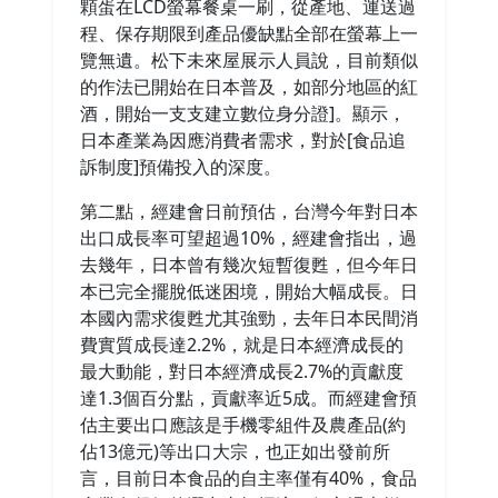
顆蛋在LCD螢幕餐桌一刷，從產地、運送過
程、保存期限到產品優缺點全部在螢幕上一
覽無遺。松下未來屋展示人員說，目前類似
的作法已開始在日本普及，如部分地區的紅
酒，開始一支支建立數位身分證]。顯示，
日本產業為因應消費者需求，對於[食品追
訴制度]預備投入的深度。
第二點，經建會日前預估，台灣今年對日本
出口成長率可望超過10%，經建會指出，過
去幾年，日本曾有幾次短暫復甦，但今年日
本已完全擺脫低迷困境，開始大幅成長。日
本國內需求復甦尤其強勁，去年日本民間消
費實質成長達2.2%，就是日本經濟成長的
最大動能，對日本經濟成長2.7%的貢獻度
達1.3個百分點，貢獻率近5成。而經建會預
估主要出口應該是手機零組件及農產品(約
佔13億元)等出口大宗，也正如出發前所
言，目前日本食品的自主率僅有40%，食品