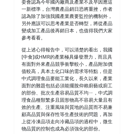
委會認為今年國內廠商及產業不及早因應這
一新標準，台灣農產品銷日恐將重挫，作者
認為除了加強我國產業農要監控的機制外，
另外應該可以思考產業是否轉型，將從產品
變成加工產品後再銷日本，也值得我們大家
參考看看。
從上述心得報告中，可以清楚的看出，我國
[中食]或HMR的產業極具爆發潛力，而且具
有面對外來產品競爭衝擊較小，產品附加價
值較高，具本土化口味的需求等特點，但是
中式調理食品要能工業化，長久以來，產業
面對的難題包括必須能擺脫仰賴廚藝或廚工
的部份、批次生產容易品質不均ㄧ，中式調
理食品種類繁多且固形物高不容易大量且有
效的生產、注重風味與質地的品質而不易兼
顧高品質與保存性等生產技術的問題，再加
上從冷凍品項走向冷藏品項的過程中，微生
物品質的控制也成為必須強化的部份。