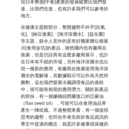
現日本整個[中食]產業的發展確實比我們發
達，比我們先進，也有許多我們可以參考的
地方。
在健康主題館部分，整體趨勢不外乎[抗氧
化]、[納豆激素]、[海洋深層水]、[益生菌]
等主題，頗令人意外的是有好幾家攤位都展
示[食用金箔]的產品，雖然國內也有廠商在
推廣，但是仍訝異有這麼多廠商展示，也許
在日本有不錯的市場，另外海洋深層水也出
現一種新的應用，有廠商在推廣使用海洋深
層水的電解液，其數據顯示可以作為天然抑
菌劑，這在我們發展冷藏調理食品的過程
中，很可能有相當的應用潛力。關於新產品
的部份，有一個據稱紐西蘭進口的亞麻油
（flax seed oil），可能可以在食用油品界
產生一陣炫風。不過整體來看，有一個值得
思考的趨勢，也符合作者先前於食品資訊的
專文中提過的概念，就是許多健康或保健的