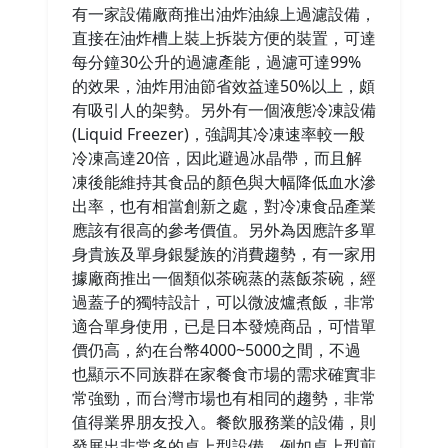
有一家設備廠商推出油炸油線上過濾設備，
直接在油炸槽上裝上拆裝方便的裝置，可達
每分鐘30公升的過濾產能，過濾可達99%
的效果，油炸用油節省效益達50%以上，頗
有吸引人的架勢。另外有一個液態冷凍設備
(Liquid Freezer)，強調其冷凍速率較一般
冷凍高達20倍，因此避過冰晶帶，而且解
凍後能維持其食品的顏色與大幅降低血水滲
出率，也有相當創新之處，對冷凍食品產業
應該有很高的參考價值。另外為因應許多單
身貴族及單身銀髮族的消費趨勢，有一家用
據廠商推出一個類似茶碗蒸的蒸飯茶碗，經
過蓋子的獨特設計，可以微波爐煮飯，非常
適合單身使用，已是日本發燒商品，可惜單
價仍高，約在台幣4000~5000之間，不過
也顯示不同族群在家餐食市場的需求確實非
常強勁，而台灣市場也有相同的趨勢，非常
值得業界朋友投入。餐飲服務業的設備，則
發展出非常多的桌上型設備，例如桌上型煎