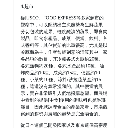
4.超市
從JUSCO、FOOD EXPRESS等多家超市的
觀察中，可以歸納出主流趨勢為生鮮蔬果、
分切包裝的蔬果、輕度醃漬的蔬果、即食肉
製品、即食水產品、成菜、便當、飲料、各
式醬料等，其佔貨架的比重很高，尤其是以
冷藏櫃為主，作者曾經刻意的清算其中一家
各品項的數目，其冷藏各式火腿約20種、
各式熱狗約20種、各式水產品約10種、油
炸肉品約10種、成菜約15種、便當約10
種、小菜約10種、涼拌/沙拉蔬菜盒約15
種，這還沒有算常溫類的。其中便當的展
示，實在非常吸引人們地採購慾望。而展場
中看到的提供[中食]使用的調味料也是琳瑯
滿目，因此就調理食品的產業來看，市場觀
察到的趨勢與展場的趨勢是完全吻合的。
從日本這個已開發國家以及東京這個高密度