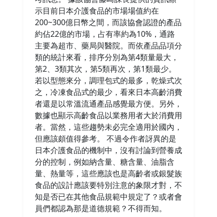
示目前日本介護食品的市場場值約在
200~300億日幣之間，而該協會認證的產品
約佔22億的市場，占有率約為10%，通路
主要為超市、藥局與醫院。而依產品品項分
類的統計來看，排序分別為第4類量最大，
第2、3類其次，第5類再次，第1類最少。
若以型態來分，調理包式的最多，乾燥式次
之，冷凍食品式的最少，看來日本高齡消費
者還是以常溫流通產品感覺最方便。另外，
數據也顯示高齡食品以業務用者大於消費用
者。當然，這些趨勢未必完全適用於國內，
但應該頗值得參考。 不過令作者訝異的是
日本介護食品的機制中，沒有討論到營養成
分的控制，例如納含量、糖含量、油脂含
量、熱量等，這些應該也是高齡者或銀髮族
食品的設計應該要特別注意的象限才對，不
知是否已在其他食品規範中規定了？或者會
員們都認為那是道德規範？不得而知。