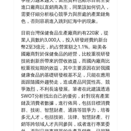
爭壓力越來越大，當然資料也顯示目前主要
進口廠商以直銷商為主，同業該如何切入，
需要仔細分析核心競爭力與所處的產業鏈角
色，否則容易進入跳到紅海中的現象。
目前台灣保健食品生產廠商約有220家，從
業人員數約3,000人，投入研發經費約新台
幣2至3億元，約占營業額之1.1%。歐美各
國廠商對於保健食品的經營，比較重視研發
技術創新所帶來的營收效益，而國內廠商比
較重視短期的效益，其中主要原因在於我國
健康食品的基礎研發根基不足，只能在應用
面跟隨國外趨勢走，造成產品同質性高、競
爭激烈，不利長遠發展。筆者在此建議透過
SWOT分析找出自己的優劣，針對現有產業
鏈及消費者數據，進行佈局，包括目標消費
群、技術、智慧財產、通路等競爭力，培養
多元人才，包括技術、法律、智慧財產、行
銷等跨領域人才共同參與，或者進行專業委