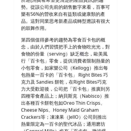
所述[消費者希望更清楚的產品資訊]的趨
勢。從該公司先前的銷售數字來看，百事可
樂有56%的營收來自有益類或健康類的產
品。這對同業思考新產品或轉型應該有很大
的鼓舞作用。
第四個值得參考的趨勢為零食百卡包的概
念，由於人們習慣把手上的食物吃光光，對
食物的份量（serving）缺乏概念，歐美風
行「百卡包」零食，提供消費者限制熱量的
小包零食，如家樂公司（Kellogg）推出每
包熱量一百卡的「百卡包」 Right Bites 巧
克力及 Sandies 餅乾，在Right Bites巧克
力大受歡迎後，公司把「百卡包」推廣到另
四種零食產品上；納貝斯克（Nabisco）推
出各種百卡餅乾包如Oreo Thin Crisps、
Cheese Nips、Honey Maid Graham
Crackers等；凍凍果（JellO）公司則推出
熱量限定為一百卡的聖代冰品；通用磨坊