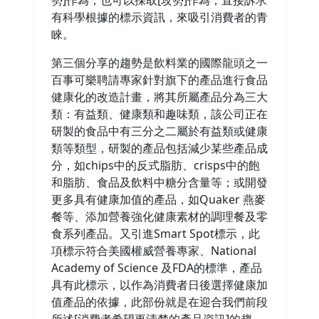
勢]作為，也可以採取[攻勢]作為，直接訴求
有科學根據的標示資訊，來吸引消費者的青
睞。
第三個分享的趨勢是飲料業的國際龍頭之一
百事可樂聘請專家針對旗下的產品進行食品
健康化的改造計畫，將其所屬產品分為三大
類：有益類、健康類和趣味類，該公司正在
研製的食品中有三分之二屬於有益類或健康
類等類型，研製的產品包括減少某些產品成
分，如chips中的反式脂肪、crisps中的飽
和脂肪、食品及飲料中糖分含量等；或開發
更多具有健康加值的產品，如Quaker 燕麥
餐等、添加營養強化健康素材的調理餐及零
食系列產品。又引進Smart Spot標示，此
項標示符合美國權威營養專家、National
Academy of Science 及FDA的標準，產品
具有此標示，以作為消費者日後選擇健康加
值產品的依據，此部份就是在迎合我們前段