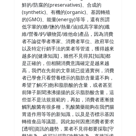
鮮的/防腐的(preservatives)、合成的
(synthetic)、有機的(organic)、基因轉殖
的(GMO)、能量(energy)等等，還有所謂
低字輩的(糖/鹽的/熱量/油)或高字輩的(纖
維/營養/鈣/礦物質/維他命)產品，因為消費
者不論從學者專家、消費者單位、政府單位
以及特定行銷手法的業者等管道，獲得越來
越多的[健康知識]，雖然不見得其[知識]都
是正確的，但相關消費意識確定是越來越
高，我們在先前的文章就已提過實例，消費
者已學會只看營養標示的脂肪含量還不夠，
希望了解(不)飽和脂肪酸的含量，或者甚至
前陣子新聞沸沸揚揚的反示脂肪酸含量，這
些並不是法規規範的，再如，消費者逐漸接
觸乳酸菌有很多種，乳酸菌藥能夠在我們腸
胃道作用等等的新知識，以及是否標示基因
轉殖食品等議題。因此如何因應消費者要求
[透明]資訊的趨勢，業者不見得都要採取[守