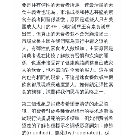
要是拜有彈性的素食者所賜，連最活躍的素
食主義者也認為，市場成長和持志甚堅的素
食主義者間關係甚微，原因是這些人只占美
國成人人口的3%，例如漢堡王有素食漢堡
出售，但真正的素食者並不會光顧漢堡王，
市場成長主因在我們稱為實行中庸之道的
人。有彈性的素食者人數增加，主要原因是
消費者現在比較了解飲食習慣和疾病的關
係，也逐步接受胃了健康應該調整自己或家
人的飲食，也不需面對全素的壓力。這在國
內也有相同的現象，不論是速食餐飲或生機
飲食都展現成長速度驚人。如何鎖定彈性素
食的族群，試擲得我們思考的策略之一。
第二個現象是消費者希望更清楚的產品資
訊，消費者對於各種食品標示的要求逐漸高
於現行法規規範的要求標準，例如消費者希
望楚的了解各種標示名詞或形容詞如：修飾
的(modified)、氫化(hydrogenated)、保