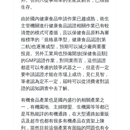
外。否則只從事簡單的生產及銷售，已很難
生存。
由於國內健康食品申請作業已趨成熟，衛生
主管機關進行健康食品認證相關作業已有較
清楚的模式可遵循，且以保健食品原料為審
核標準的「規格基準型」健康食品認證(第
二軌)也逐漸成型，預期可以減少廠商重覆
投資。另外工業局也預備開放[保健食品類]
的GMP認證作業，對同業而言，這些認證
都是可以考慮的競爭武器之一，但是否一定
要申請認證才能在市場上成功，見仁見智，
筆者認為定不一定，屆時可以從消費者對認
證的認知調查中去了解。
有機食品產業也是國內盛行的相關產業之
一，有機園地、主婦聯盟、生機園等等都已
是耳熟能詳的有機通路，在大型通路如量販
店及超市也都有很多有機產品在貨架上陳
列，當然目前這個產業有面臨的問題也有令