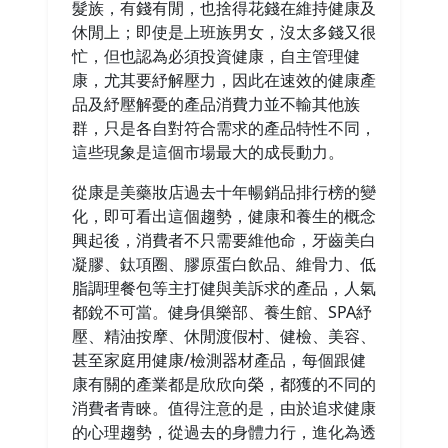
髮族，有錢有閒，也捨得花錢在維持健康及
休閒上；即使是上班族男女，沒太多錢又很
忙，但也認為必須投資健康，自主管理健
康，尤其要紓解壓力，因此在速效的健康產
品及紓壓解憂的產品消費力並不輸其他族
群，只是各自對符合需求的產品特性不同，
這些現象是這個市場最大的成長動力。
從康是美藥妝店過去十年暢銷品排行榜的變
化，即可看出這個趨勢，健康和養生的概念
興起後，消費者不只需要維他命，牙齒美白
凝膠、鈦項圈、膠原蛋白飲品、維骨力、低
脂調理餐包等主打健與美訴求的產品，人氣
都銳不可當。健身俱樂部、養生館、SPA紓
壓、精油按摩、休閒渡假村、健檢、美容、
甚至家庭用健康/檢測器材產品，每個跟健
康有關的產業都是欣欣向榮，都獲的不同的
消費者青睞。值得注意的是，由於追求健康
的心理趨勢，從過去的身體力行，進化為透