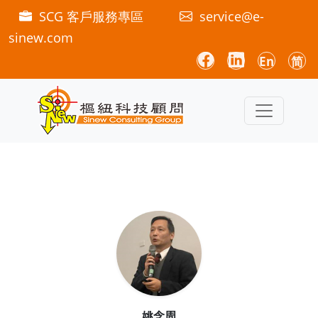
SCG 客戶服務專區
service@e-
sinew.com
En
简
姚念周