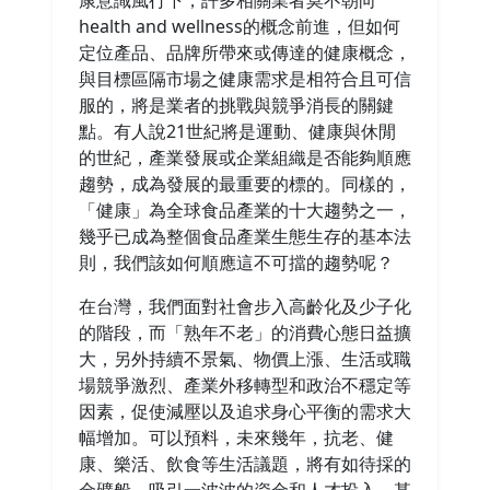
康意識風行下，許多相關業者莫不朝向
health and wellness的概念前進，但如何
定位產品、品牌所帶來或傳達的健康概念，
與目標區隔市場之健康需求是相符合且可信
服的，將是業者的挑戰與競爭消長的關鍵
點。有人說21世紀將是運動、健康與休閒
的世紀，產業發展或企業組織是否能夠順應
趨勢，成為發展的最重要的標的。同樣的，
「健康」為全球食品產業的十大趨勢之一，
幾乎已成為整個食品產業生態生存的基本法
則，我們該如何順應這不可擋的趨勢呢？
在台灣，我們面對社會步入高齡化及少子化
的階段，而「熟年不老」的消費心態日益擴
大，另外持續不景氣、物價上漲、生活或職
場競爭激烈、產業外移轉型和政治不穩定等
因素，促使減壓以及追求身心平衡的需求大
幅增加。可以預料，未來幾年，抗老、健
康、樂活、飲食等生活議題，將有如待採的