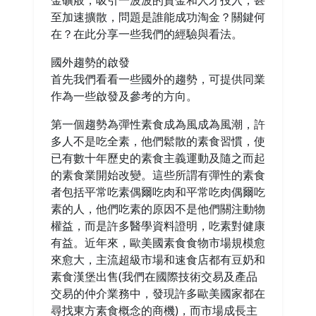
金礦般，吸引一波波的資金和人才投入，甚
至加速擴散，問題是誰能成功淘金？關鍵何
在？在此分享一些我們的經驗與看法。
國外趨勢的啟發
首先我們看看一些國外的趨勢，可提供同業
作為一些啟發及參考的方向。
第一個趨勢為彈性素食成為風成為風潮，許
多人不是吃全素，他們鬆散的素食習慣，使
已有數十年歷史的素食主義運動及隨之而起
的素食業開始改變。這些所謂有彈性的素食
者包括平常吃素偶爾吃肉和平常吃肉偶爾吃
素的人，他們吃素的原因不是他們關注動物
權益，而是許多醫學資料證明，吃素對健康
有益。近年來，歐美國素食食物市場規模愈
來愈大，主流超級市場和速食店都有豆奶和
素食漢堡出售(我們在國際技術交易及產品
交易的仲介業務中，發現許多歐美國家都在
尋找東方素食概念的商機)，而市場成長主