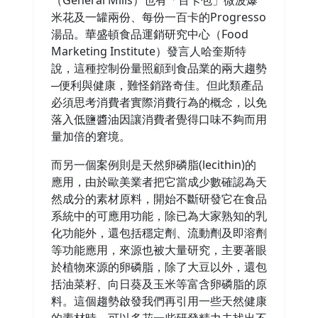
（General Mills）也有「百卡包」微波爆
米花及一罐兩份、每份一百卡的Progresso
湯品。華盛頓食品運銷研究中心（Food
Marketing Institute）發言人哈奎斯特
說，這種控制份量照顧到食品業的兩大趨勢
─便利與健康，難怪銷路奇佳。但此類產品
必須思考消費者實際消費行為的概念，以免
落入低鹽醬油因讓消費者覺得口味不夠而用
量加倍的窘境。
而另一個案例則是天然卵磷脂(lecithin)的
應用，由於歐美業者把它當成少數確認為天
然成分的素材原料，開始不斷研發它在食品
系統中的可應用功能，除已為大家熟知的乳
化功能外，還包括穩定劑、流動劑及即溶劑
等功能應用，來源也被大量研究，主要著眼
於植物來源的卵磷脂，除了大豆以外，還包
括油菜籽、向日葵及玉米等富含卵磷脂的原
料。這個趨勢啟發我們再引用一些天然健康