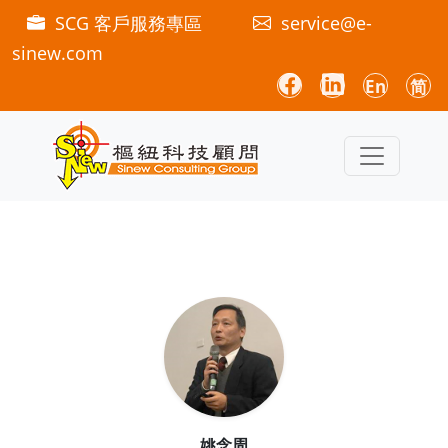
SCG 客戶服務專區
service@e-
sinew.com
En
简
姚念周