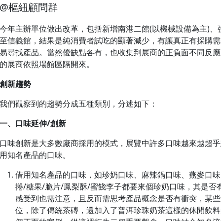
@樞紐顧問群
今年主辦單位做出改革，包括新增南港二館(以機械設備為主)
至信義館，結果是純消費者試吃的顯著減少，有讓真正有採購需
易尋找產品。當然優缺點各有，也收集到展商的正負面不同反應，
的展商依照場館區隔開來。
創新趨勢
我們觀察到的趨勢分成五種類別，分述如下：
一、口味延伸/創新
口味創新是大多數廠商採用的模式，展覽中許多口味越來越超乎
用知名產品的口味。
借用知名產品的口味，如珍奶口味、麻辣鍋口味、燕麥口味
捲/糖果/脆片/鳳梨酥/蜜餞李子都要來個珍奶口味，其是
感受到也需注意，且反而需思考產品概念是否有衝突，某些
位，除了傳統茶磚，還加入了普洱珍珠奶茶這樣的休閒飲料