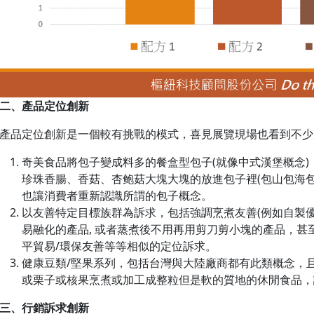
二、產品定位創新
產品定位創新是一個較有挑戰的模式，喜見展覽現場也看到不少
奇美食品將包子變成料多的餐盒型包子(就像中式漢堡概念
珍珠香腸、香菇、杏鲍菇大塊大塊的放進包子裡(包山包海
也讓消費者重新認識所謂的包子概念。
以友善特定目標族群為訴求，包括強調烹煮友善(例如自製優格
易融化的產品, 或者蒸煮後不用再用剪刀剪小塊的產品，甚至
平貿易/環保友善等等相似的定位訴求。
健康豆類/堅果系列，包括台灣與大陸廠商都有此類概念，
或栗子或核果烹煮或加工成整粒但是軟的質地的休閒食品，
三、行銷訴求創新