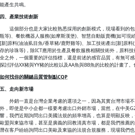
能產生共鳴。
四、產業技術創新
這個部分也是大家比較熟悉採用的創新模式，現場看到的包括
瓶等)、餐飲機器人服務(如摩斯漢堡)、智慧自動販賣機(如可現
[新]原料(油油虱目魚/香草豬/鹿野雞等)、加工技術產出[新]
存的珍珠等)，除ICT應用於生產及餐飲服務相關技術外，原料技
全之外，一個重要的評估指標，還是前述的感官品質，有無可感
探討評估XX豬與YY豬的比較以及AA魚與BB魚的比較的計畫了
如何找你的關鍵品質管制點CQP
五、走向新市場
外銷一直是台灣企業考慮的選項之一，因為其實台灣市場不
外，即使是中小企都一樣要考慮出口外銷市場，當然，在中美G
響，我們近期詢問出口美國法規的頻率增高，也算是明顯反映，
歐盟與東協市場，甚至是廣義的回教清真市場，都是我們推薦的
潛在客戶紛紛詢問出口美歐及東協的法規合規服務，現場我們也