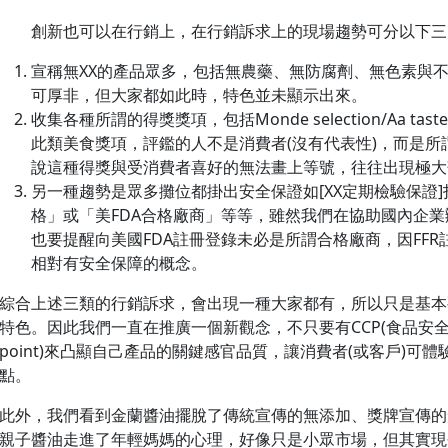
創新也可以在行銷上，在行銷訴求上的現場趨勢可分以下三
宣稱無XX的產品眾多，包括無農藥、無防腐劑、無色素與
可厚非，但大家都如此時，特色並未顯示出來。
收集各種所謂的得獎獎項，包括Monde selection/Aa taste aw
此類美食獎項，評鑑的人不是消費者(沒有代表性)，而是所
說這種得獎與受消費者喜好的無法畫上等號，往往出現極大
另一種趨勢是眾多攤位都掛出安全保證如[XX定期檢驗保證]打
格」或「美FDA合格廠商」等等，雖然我們在協助國內企業
也要提醒向美國FDA註冊登錄未必是所謂合格廠商，因FFR註
相對有安全保障的概念。
綜合上述三類的行銷訴求，會出現一種大家都有，所以只是基本
特色。因此我們一直在推廣一個新觀念，不只要有CCP(食品安全議題)，更該
point)來凸顯自己產品的關鍵感官品質，讓消費者(或客戶)可
點。
此外，我們看到金蘭醬油擺脫了傳統宣傳的無添加、獎牌宣傳的
親子醬油走進了年輕媽媽的心理，好像只是小眾市場，但其實現