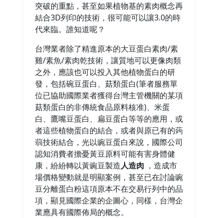
突破的重點，甚至如果植物基的素肉概念再
結合3D列印的技術，很可能可以讓3.0的時
代來臨。誰知道呢？
台灣業者除了精進原本的大豆蛋白素肉/素
雞/素魚/素肉乾技術，讓質地可以更像肉類
之外，應該也可以投入其他植物蛋白的研
發，包括碗豆蛋白、菇類蛋白(筆者服務單
位已協助國際業者獲得台灣主管機關的某項
菇類蛋白的非傳統食品原料核准)、米蛋
白、鷹嘴豆蛋白、扁豆蛋白等等的應用，或
者這些植物蛋白的結合，或者與原已有的蒟
蒻技術結合，光以豌豆蛋白來說，國際公司
認知消費者擔憂黃豆原料可能有害身體健
康，紛紛轉以黃豌豆製造
人造肉
，造成市
場價格變動就是明顯案例，甚至已在討論豌
豆分離蛋白粉這項原本不在交易行列中的品
項，顯見國際企業的企圖心，同樣，台灣企
業應具有國際佈局的概念。