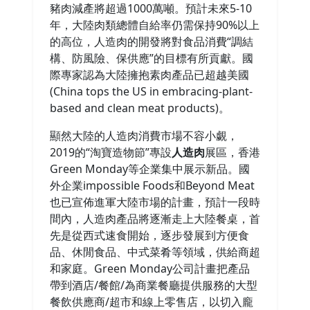
豬肉減產將超過1000萬噸。預計未來5-10
年，大陸肉類總體自給率仍需保持90%以上
的高位，人造肉的開發將對食品消費“調結
構、防風險、保供應”的目標有所貢獻。國
際專家認為大陸擁抱素肉產品已超越美國
(China tops the US in embracing-plant-
based and clean meat products)。
顯然大陸的人造肉消費市場不容小覷，
2019的“淘寶造物節”專設
人造肉
展區，香港
Green Monday等企業集中展示新品。國
外企業impossible Foods和Beyond Meat
也已宣佈進軍大陸市場的計畫，預計一段時
間內，人造肉產品將逐漸走上大陸餐桌，首
先是從西式速食開始，逐步發展到方便食
品、休閒食品、中式菜肴等領域，供給商超
和家庭。Green Monday公司計畫把產品
帶到酒店/餐館/為商業餐廳提供服務的大型
餐飲供應商/超市和線上零售店，以切入龐