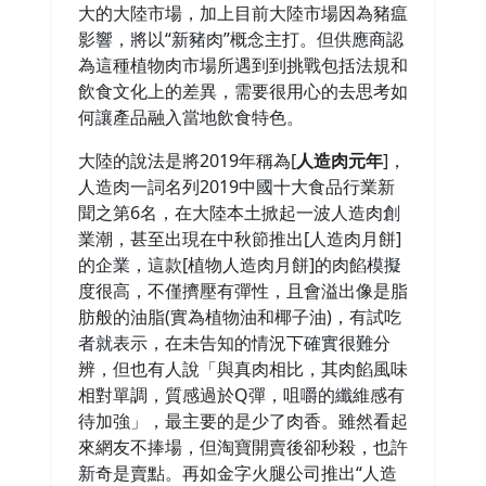
大的大陸市場，加上目前大陸市場因為豬瘟
影響，將以“新豬肉”概念主打。但供應商認
為這種植物肉市場所遇到到挑戰包括法規和
飲食文化上的差異，需要很用心的去思考如
何讓產品融入當地飲食特色。
大陸的說法是將2019年稱為[
人造肉元年
]，
人造肉一詞名列2019中國十大食品行業新
聞之第6名，在大陸本土掀起一波人造肉創
業潮，甚至出現在中秋節推出[人造肉月餅]
的企業，這款[植物人造肉月餅]的肉餡模擬
度很高，不僅擠壓有彈性，且會溢出像是脂
肪般的油脂(實為植物油和椰子油)，有試吃
者就表示，在未告知的情況下確實很難分
辨，但也有人說「與真肉相比，其肉餡風味
相對單調，質感過於Q彈，咀嚼的纖維感有
待加強」，最主要的是少了肉香。雖然看起
來網友不捧場，但淘寶開賣後卻秒殺，也許
新奇是賣點。再如金字火腿公司推出“人造