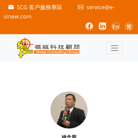
SCG 客戶服務專區
service@e-
sinew.com
En
简
姚念周