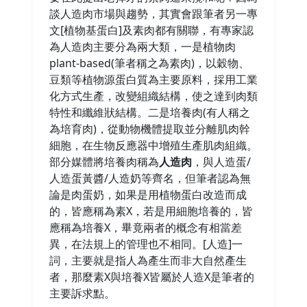
談人造肉市場與趨勢，其實會跟筆者另一專
文[植物基蛋白]及素肉都有關聯，有專家認
為人造肉主要分為兩大類，一是植物肉
plant-based(筆者稱之為素肉)，以穀物、
豆類等植物源蛋白質為主要原料，採用工業
化方式生產，改變組織結構，使之達到肉類
特性和纖維狀結構。二是培養肉(有人稱之
為培育肉)，從動物機體提取並分離肌肉幹
細胞，在生物反應器中增殖生產肌肉組織。
部分媒體將培養肉稱為
人造肉
，與人造蛋/
人造蛋黃醬/人造奶等齊名，但筆者認為無
論是肉蛋奶，如果是用植物蛋白改造而成
的，皆應稱為素X，若是用細胞培養的，皆
應稱為培養X，畢竟兩者的概念有相當差
異，在法規上的管理也不相同。[人造]一
詞，主要就是指人為產生而非大自然產生
者，那麼素X與培養X皆屬於人造X是筆者的
主要訴求點。