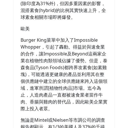
(除印度為31%外)，但因多重因素的影響，
混搭素食(hybrid)的比例其實快速上升，全
球素食相關市場即將爆發。
歐美
Burger King菜單中加入了Impossible
Whopper，引起了轟動。得益於與速食業
的合作，讓Impossible及Beyond這兩家企
業在植物性肉類領域佔據了優勢。但是，泰
森食品(Tyson Foods)都跨界攻素食(如素雞
塊)，可能透過更健康的產品並利用其在整
個供應鏈中建立的全球供應鏈來跨入這個領
域，進軍所謂[植物性肉品]市場。迄今為
止，人造肉產品一直都被速食業者當作牛
肉、香腸與雞肉的替代品，因此歐美企業實
際上投入者眾。
無論是Mintel或Nielsen等市調公司的調查
報告都顯示，有1/3的美國人及37%的千禧