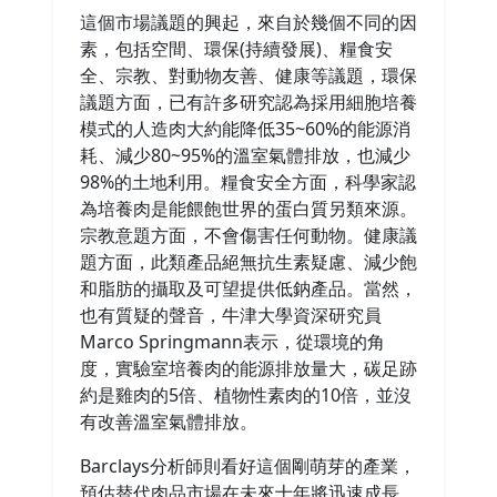
這個市場議題的興起，來自於幾個不同的因
素，包括空間、環保(持續發展)、糧食安
全、宗教、對動物友善、健康等議題，環保
議題方面，已有許多研究認為採用細胞培養
模式的人造肉大約能降低35~60%的能源消
耗、減少80~95%的溫室氣體排放，也減少
98%的土地利用。糧食安全方面，科學家認
為培養肉是能餵飽世界的蛋白質另類來源。
宗教意題方面，不會傷害任何動物。健康議
題方面，此類產品絕無抗生素疑慮、減少飽
和脂肪的攝取及可望提供低鈉產品。當然，
也有質疑的聲音，牛津大學資深研究員
Marco Springmann表示，從環境的角
度，實驗室培養肉的能源排放量大，碳足跡
約是雞肉的5倍、植物性素肉的10倍，並沒
有改善溫室氣體排放。
Barclays分析師則看好這個剛萌芽的產業，
預估替代肉品市場在未來十年將迅速成長，