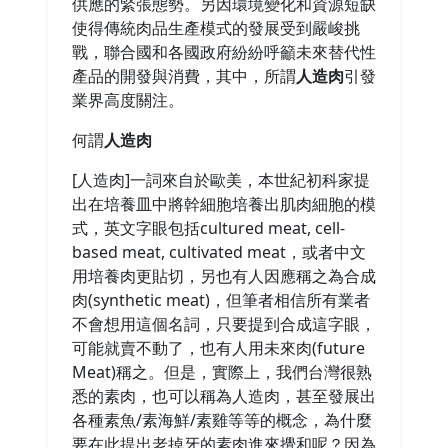
供應的緊張態勢。另因環境變化和資源短缺
使得傳統肉品生產模式的發展受到嚴峻挑
戰，聯合國和各國政府紛紛呼籲未來替代性
產品的開發與消費，其中，所謂
人造肉
引發
業界高度關注。
何謂
人造肉
[人造肉]一詞來自於歐美，本世紀初科家提
出在培養皿中將幹細胞培養出肌肉細胞的模
式，英文字眼包括cultured meat, cell-
based meat, cultivated meat，或者中文
用培養肉更貼切，另也有人因應稱之為合成
肉(synthetic meat)，但筆者相信所有業者
不會想用這個名詞，只要提到合成這字眼，
可能就賣不動了，也有人用未來肉(future
Meat)稱之。但是，實際上，我們台灣很熟
悉的素肉，也可以稱為人造肉，甚至發展出
各種素魚/素海鮮/素雞等等的概念，為什麼
要在此提出老掉牙的素肉進來攪和呢？因為