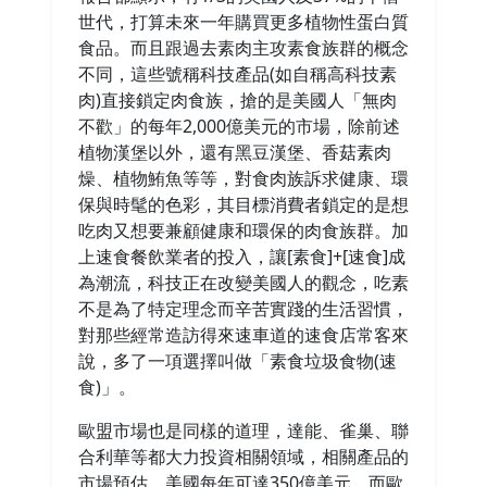
世代，打算未來一年購買更多植物性蛋白質
食品。而且跟過去素肉主攻素食族群的概念
不同，這些號稱科技產品(如自稱高科技素
肉)直接鎖定肉食族，搶的是美國人「無肉
不歡」的每年2,000億美元的市場，除前述
植物漢堡以外，還有黑豆漢堡、香菇素肉
燥、植物鮪魚等等，對食肉族訴求健康、環
保與時髦的色彩，其目標消費者鎖定的是想
吃肉又想要兼顧健康和環保的肉食族群。加
上速食餐飲業者的投入，讓[素食]+[速食]成
為潮流，科技正在改變美國人的觀念，吃素
不是為了特定理念而辛苦實踐的生活習慣，
對那些經常造訪得來速車道的速食店常客來
說，多了一項選擇叫做「素食垃圾食物(速
食)」。
歐盟市場也是同樣的道理，達能、雀巢、聯
合利華等都大力投資相關領域，相關產品的
市場預估，美國每年可達350億美元，而歐