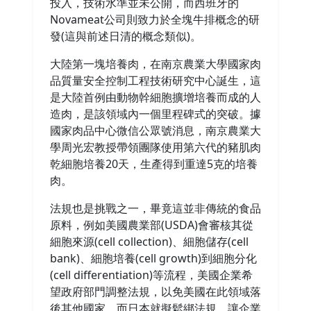
投入，技術水準並未公開，而西班牙的
Novameat公司則致力於全塊牛排概念的研
發(這與前述日清的概念類似)。
大陸第一塊培養肉，在南京農業大學國家肉
品質量安全控制工程技術研究中心誕生，這
是大陸首例由動物幹細胞擴增培養而成的人
造肉，是該領域內一個里程碑式的突破。據
國家肉品中心微信公眾號消息，南京農業大
學周光宏教授帶領團隊使用第六代的豬肌肉
乾細胞培養20天，生產得到重達5克的培養
肉。
法規也是挑戰之一，畢竟這並非傳統的食品
原料，例如美國農業部(USDA)會審核其從
細胞來源(cell collection)、細胞儲存(cell
bank)、細胞培養(cell growth)到細胞分化
(cell differentiation)等流程，美國企業希
望政府部門調整法規，以免美國在此領域落
後其他國家。而日本就擬鬆綁法規，讓企業