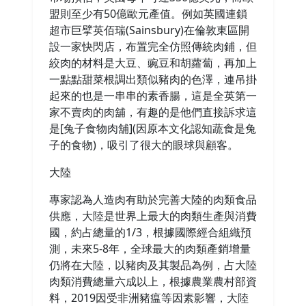
盟則至少有50億歐元產值。例如英國連鎖
超市巨擘英佰瑞(Sainsbury)在倫敦東區開
設一家快閃店，布置完全仿照傳統肉鋪，但
絞肉的材料是大豆、豌豆和胡蘿蔔，再加上
一點點甜菜根調出類似豬肉的色澤，連吊掛
起來的也是一串串的素香腸，這是全英第一
家不賣肉的肉舖，有趣的是他們直接訴求這
是[兔子食物肉舖](因原本文化認知蔬食是兔
子的食物)，吸引了很大的眼球與顧客。
大陸
專家認為人造肉有助於完善大陸的肉類食品
供應，大陸是世界上最大的肉類生產與消費
國，約占總量的1/3，根據國際經合組織預
測，未來5-8年，全球最大的肉類產銷增量
仍將在大陸，以豬肉及其製品為例，占大陸
肉類消費總量六成以上，根據農業農村部資
料，2019因受非洲豬瘟等因素影響，大陸