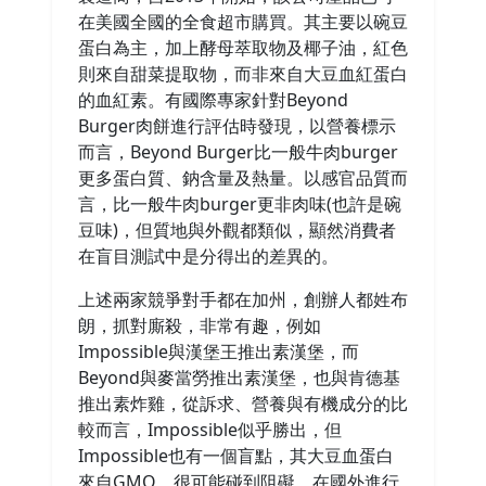
在美國全國的全食超市購買。其主要以碗豆
蛋白為主，加上酵母萃取物及椰子油，紅色
則來自甜菜提取物，而非來自大豆血紅蛋白
的血紅素。有國際專家針對Beyond
Burger肉餅進行評估時發現，以營養標示
而言，Beyond Burger比一般牛肉burger
更多蛋白質、鈉含量及熱量。以感官品質而
言，比一般牛肉burger更非肉味(也許是碗
豆味)，但質地與外觀都類似，顯然消費者
在盲目測試中是分得出的差異的。
上述兩家競爭對手都在加州，創辦人都姓布
朗，抓對廝殺，非常有趣，例如
Impossible與漢堡王推出素漢堡，而
Beyond與麥當勞推出素漢堡，也與肯德基
推出素炸雞，從訴求、營養與有機成分的比
較而言，Impossible似乎勝出，但
Impossible也有一個盲點，其大豆血蛋白
來自GMO，很可能碰到阻礙。在國外進行