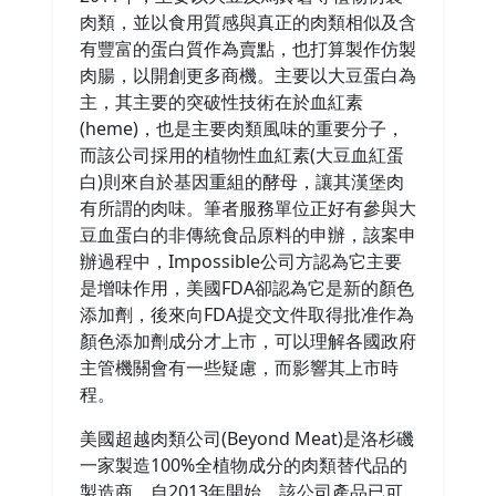
肉類，並以食用質感與真正的肉類相似及含
有豐富的蛋白質作為賣點，也打算製作仿製
肉腸，以開創更多商機。主要以大豆蛋白為
主，其主要的突破性技術在於血紅素
(heme)，也是主要肉類風味的重要分子，
而該公司採用的植物性血紅素(大豆血紅蛋
白)則來自於基因重組的酵母，讓其漢堡肉
有所謂的肉味。筆者服務單位正好有參與大
豆血蛋白的非傳統食品原料的申辦，該案申
辦過程中，Impossible公司方認為它主要
是增味作用，美國FDA卻認為它是新的顏色
添加劑，後來向FDA提交文件取得批准作為
顏色添加劑成分才上市，可以理解各國政府
主管機關會有一些疑慮，而影響其上市時
程。
美國超越肉類公司(Beyond Meat)是洛杉磯
一家製造100%全植物成分的肉類替代品的
製造商，自2013年開始，該公司產品已可