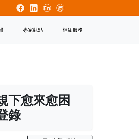
En
简
聞
專家觀點
樞紐服務
規下愈來愈困
登錄