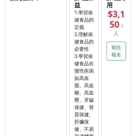
益
用
$3,1
1.學習保
健食品的
50
/
定義
人
2.理解保
健食品的
前往
必要性
報名
3.學習保
健食品在
慢性疾病
如高血
脂、高血
糖、高血
壓、牙齒
保健、骨
質保健、
肝臟保
健、不易