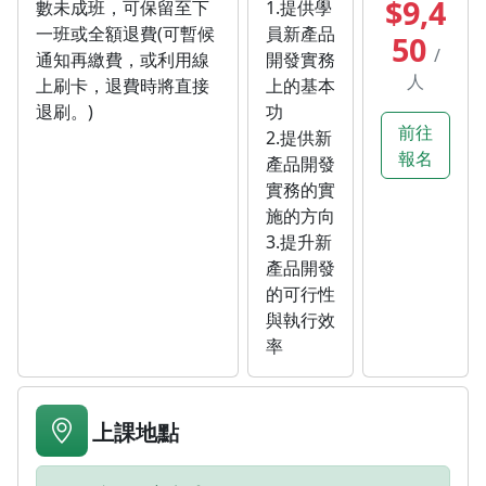
$9,4
數未成班，可保留至下
1.提供學
一班或全額退費(可暫候
員新產品
50
/
通知再繳費，或利用線
開發實務
人
上刷卡，退費時將直接
上的基本
退刷。)
功
前往
2.提供新
報名
產品開發
實務的實
施的方向
3.提升新
產品開發
的可行性
與執行效
率
上課地點