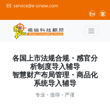
service@e-sinew.com
En
繁
各国上市法规合规・感官分
析制度导入辅导
智慧财产布局管理・商品化
系统导入辅导
专业・值得・严谨