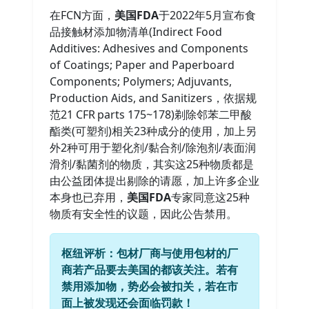
在FCN方面，
美国FDA
于2022年5月宣布食
品接触材添加物清单(Indirect Food
Additives: Adhesives and Components
of Coatings; Paper and Paperboard
Components; Polymers; Adjuvants,
Production Aids, and Sanitizers，依据规
范21 CFR parts 175~178)剃除邻苯二甲酸
酯类(可塑剂)相关23种成分的使用，加上另
外2种可用于塑化剂/黏合剂/除泡剂/表面润
滑剂/黏菌剂的物质，其实这25种物质都是
由公益团体提出剔除的请愿，加上许多企业
本身也已弃用，
美国FDA
专家同意这25种
物质有安全性的议题，因此公告禁用。
枢纽评析：包材厂商与使用包材的厂
商若产品要去美国的都该关注。若有
禁用添加物，势必会被扣关，若在市
面上被发现还会面临罚款！