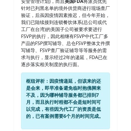
安全管理计划)，而且
美国FDA
将派员优先
针对已列黑名单的境外供货商进行现场查厂
验证，后虽因疫情因素推迟，但今年开始，
我们已陆续接到连锁餐饮体系(总公司或代
工厂在台湾)的美国子公司被要求要进行
FSVP的执行，因此相继有FSVP中代工厂多
产品的FSP撰写辅导、总仓FSVP整体文件撰
写辅导、FSVP查厂验证辅导等等服务的需
求与执行，显示经过2年的递延，FDA已在
逐步落实相关制度的执行面。
枢纽评析：因疫情递延，但该来的还
是会来，即早准备避免临时抱佛脚来
不及，因为哪种辅导服务都已排到7
月，而且执行时程都不会是短时间可
以完成，有些因为代工厂的资质是低
的，已有案例需要6个月的时间完成。