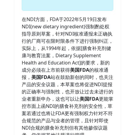
在NDI方面，FDA于2022年5月19日发布
NDI(new dietary ingredient)强制酌处权
指导原则草案，针对NDI核准通报未正确执
行的厂商可在限时限条件下进行强制纠正，
实际上，从1994年起，依据[膳食补充剂健
康与教育法案，Dietary Supplement
Health and Education Act]的要求，新的
成分必须在上市前获得
美国FDA
的核准通
报，
美国FDA
站在鼓励新创的同时，也关注
产品的安全议题，本草案也将促进NDI提报
的正确率与强制性，也开放让过去未进行的
业者重新申办，这也可以让
美国FDA
更能掌
控市面上函NDI的膳食补充剂的安全性，草
案若通过也将让FDA更有强制权力针对不符
合规范的产品与业者的管理，且针对即使
NDI合规的膳食补充剂但有其他掺假议题