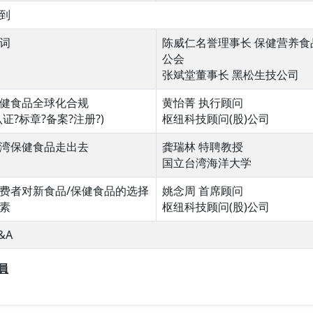
到
词
陈威仁名誉理事长 保健营养食
公会
张斌堂董事长 黑松生技公司
健食品全球化合规
黄怡菁 执行顾问
认证?标章?备案?注册?)
枢纽科技顾问(股)公司
湾保健食品走出去
龚瑞林 特聘教授
国立台湾海洋大学
费者对新食品/保健食品的选择
姚念周 首席顾问
素
枢纽科技顾问(股)公司
&A
員