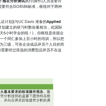
于
感官分析测试
执行(操作)人员需要符
要符合ISO8586标准，枢纽对于两种
](与UC Davis 准备的
Applied
计划建立的研习时数份量相当，此国际
天6小时学会的啦！)，但枢纽是依据企
一个同仁参加上百小时的培训，所以把
为三级，可依企业或品评员个人目的而
但需要经过筛选的消费型品评员不在这