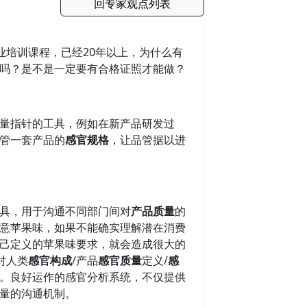
回专家观点列表
培训课程，已经20年以上，为什么有
吗？是不是一定要有合格证照才能做？
量指针的工具，例如在新产品研发过
管一套产品的
感官规格
，让品管据以进
具，用于沟通不同部门间对
产品质量
的
意苹果味，如果不能确实理解潜在消费
己定义的苹果味要求，就会造成很大的
对人类
感官构成
/产品
感官质量
定义/
感
。良好运作的感官分析系统，不仅提供
量的沟通机制。