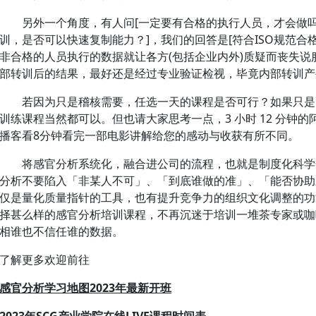
另外一个角度，有人问[一定要有合格的执行人员，才会做吗？
训，是否可以快速复制能力？]，我们的回答是[符合ISO规范
非合格的人员执行的数据就让各方(包括企业内外)质疑而丧失说
部转训后的结果，最好还是经过专业验证检视，毕竟内部转训产
若因为只是稽核需要，任选一天的课程是否可行？如果只是
训练课程当然都可以。但也请大家思考一点，3 小时 12 分钟
播客看8分钟看完一部电影讲解给您的感动与收获有所不同。
将感官分析系统化，融合进公司的流程，也就是制度化科学
分析不要陷入「非某人不可」、「到底谁做的准」、「能否协助决
仅是量化质量指针的工具，也有提升竞争力的组织文化调整的功
择甚么样的感官分析培训课程，不再沉迷于培训一堆茶专家或咖
相谁也不信任谁的数据。
了解更多欢迎前往
感官分析学习地图2023年最新开班