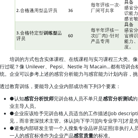
培训的方式包含实体课程、在线课程与实习课程三大类。像
行过呢？像 Unilever、Pepsi、Nestle 与 Macain…
统。企业可以参考上述的感官分析能力与感官能力计划内容，挑
透过教育训练，要能导入企业内部成功有下列3个要素：
●认知
感官分析技师
完训合格人员不单只是
感官分析测试
的
业主导人员。
●企业应该给予完训合格人员适当的工作描述(Job descri
见，而非资深技术主管。体认[向下学习][向专业学习]才是
●避免内部研发主管一个人搜集专业品评员证照(非执行人
一人的感官标准作为企业产品
感官质量
的标准。