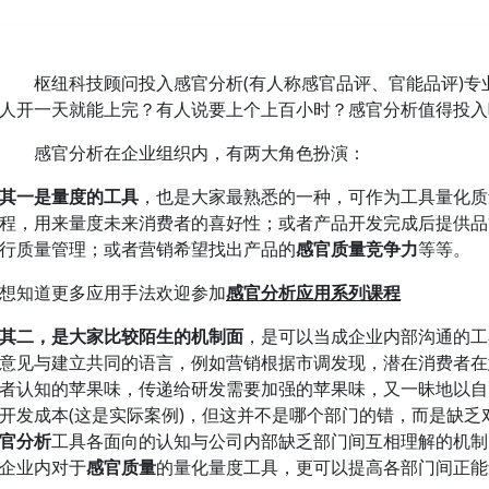
枢纽科技顾问投入感官分析(有人称感官品评、官能品评)专业
人开一天就能上完？有人说要上个上百小时？感官分析值得投入
感官分析在企业组织内，有两大角色扮演：
其一是量度的工具
，也是大家最熟悉的一种，可作为工具量化质
程，用来量度未来消费者的喜好性；或者产品开发完成后提供品
行质量管理；或者营销希望找出产品的
感官质量竞争力
等等。
想知道更多应用手法欢迎参加
感官分析应用系列课程
其二，是大家比较陌生的机制面
，是可以当成企业内部沟通的工
意见与建立共同的语言，例如营销根据市调发现，潜在消费者在
者认知的苹果味，传递给研发需要加强的苹果味，又一昧地以自
开发成本(这是实际案例)，但这并不是哪个部门的错，而是缺乏
官分析
工具各面向的认知与公司内部缺乏部门间互相理解的机制
企业内对于
感官质量
的量化量度工具，更可以提高各部门间正能