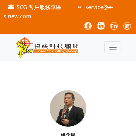
SCG 客戶服務專區
service@e-
sinew.com
En
简
姚念周