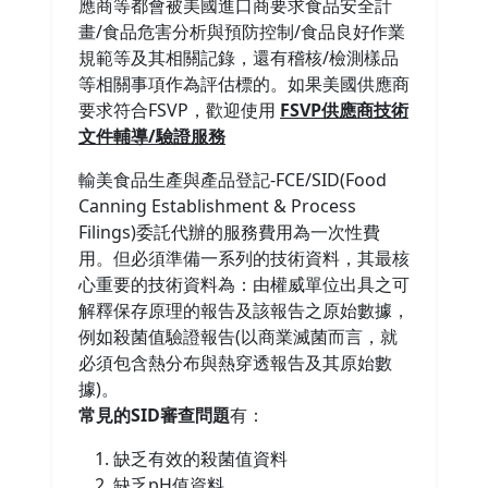
應商等都會被美國進口商要求食品安全計
畫/食品危害分析與預防控制/食品良好作業
規範等及其相關記錄，還有稽核/檢測樣品
等相關事項作為評估標的。如果美國供應商
要求符合FSVP，歡迎使用
FSVP供應商技術
文件輔導/驗證服務
輸美食品生產與產品登記-FCE/SID(Food
Canning Establishment & Process
Filings)委託代辦的服務費用為一次性費
用。但必須準備一系列的技術資料，其最核
心重要的技術資料為：由權威單位出具之可
解釋保存原理的報告及該報告之原始數據，
例如殺菌值驗證報告(以商業滅菌而言，就
必須包含熱分布與熱穿透報告及其原始數
據)。
常見的SID審查問題
有：
缺乏有效的殺菌值資料
缺乏pH值資料