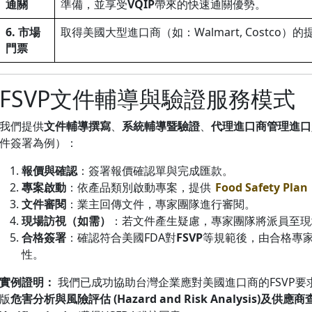
通關
準備，並享受
VQIP
帶來的快速通關優勢。
6. 市場
取得美國大型進口商（如：Walmart, Costco）
門票
FSVP文件輔導與驗證服務模式
我們提供
文件輔導撰寫
、
系統輔導暨驗證
、
代理進口商管理進口
件簽署為例）：
報價與確認
：簽署報價確認單與完成匯款。
專案啟動
：依產品類別啟動專案，提供
Food Safety Plan
文件審閱
：業主回傳文件，專家團隊進行審閱。
現場訪視（如需）
：若文件產生疑慮，專家團隊將派員至現
合格簽署
：確認符合美國FDA對
FSVP
等規範後，由合格專
性。
實例證明：
我們已成功協助台灣企業應對美國進口商的FSVP
版
危害分析與風險評估 (Hazard and Risk Analysis)及供應商查證條