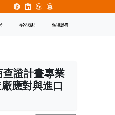
En
简
聞
專家觀點
樞紐服務
應商查證計畫專業
A查廠應對與進口