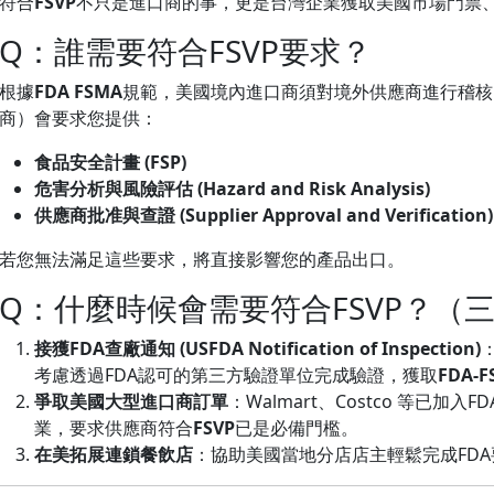
符合
FSVP
不只是進口商的事，更是台灣企業獲取美國市場門票
Q：誰需要符合FSVP要求？
根據
FDA FSMA
規範，美國境內進口商須對境外供應商進行稽核
商）會要求您提供：
食品安全計畫 (FSP)
危害分析與風險評估 (Hazard and Risk Analysis)
供應商批准與查證 (Supplier Approval and Verification)
若您無法滿足這些要求，將直接影響您的產品出口。
Q：什麼時候會需要符合FSVP？（
接獲FDA查廠通知 (USFDA Notification of Inspection)
考慮透過FDA認可的第三方驗證單位完成驗證，獲取
FDA-
爭取美國大型進口商訂單
：Walmart、Costco 等已加入FD
業，要求供應商符合
FSVP
已是必備門檻。
在美拓展連鎖餐飲店
：協助美國當地分店店主輕鬆完成FDA