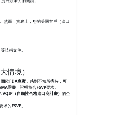
、提升競爭力的關鍵。
。然而，實務上，您的美國客戶（進口
等技術文件。
三大情境）
：面臨
FDA查廠
，感到不知所措時，可
FSMA證書
，證明符合
FSVP
要求。
A
VQIP（自願性合格進口商計畫）
的企
要求的
FSVP
。