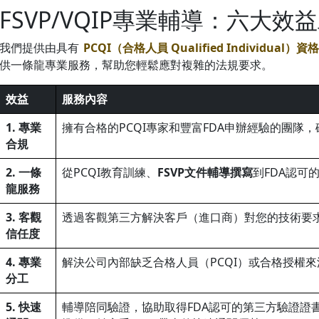
FSVP/VQIP專業輔導：六大
我們提供由具有
PCQI（合格人員 Qualified Individua
供一條龍專業服務，幫助您輕鬆應對複雜的法規要求。
效益
服務內容
1. 專業
擁有合格的PCQI專家和豐富FDA申辦經驗的團隊
合規
2. 一條
從PCQI教育訓練、
FSVP文件輔導撰寫
到FDA認可
龍服務
3. 客觀
透過客觀第三方解決客戶（進口商）對您的技術要
信任度
4. 專業
解決公司內部缺乏合格人員（PCQI）或合格授權來源（Au
分工
5. 快速
輔導陪同驗證，協助取得FDA認可的第三方驗證證