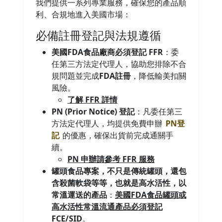
我們提供一系列專業服務，確保您的產品順
利、合規地進入美國市場：
必備註冊登記與法規遵循
美國FDA食品廠商必須登記 FFR
：委
任第三方法定代理人，協助您排除不合
規問題並完成
FDA註冊
，降低輸美扣關
風險。
了解 FFR 詳情
PN (Prior Notice) 登記
：凡委任第三
方法定代理人，均提供免費申辦
PN登
記
的優惠，確保出貨前完成通關手
續。
PN 申辦請參考 FFR 服務
罐頭食品專案，不只是傳統罐頭，還包
含殺菌軟袋等等，也就是高水活性，以
常溫運送的產品
：
美國FDA食品罐頭或
高水活性常溫流通產品必須登記
FCE/SID
。