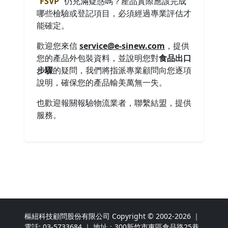
FSVP
仍充滿疑惑嗎？產品實際應該完成
哪些檢驗或登記項目，必須經過專業評估才
能確定。
歡迎您來信
service@e-sinew.com
，提供
您的產品外包裝資料，並說明您對
食品出口
步驟
的疑問，我們將指派專業顧問向您逐項
說明，確保您的產品輸美萬無一失。
也歡迎報關報驗物流業者，聯繫結盟，提供
服務。
樞紐科技顧問股份有限公司 Copyright © 2002-2026 ｜
電話:
03-5733684
｜ 地址：300新竹市東區食品路25巷