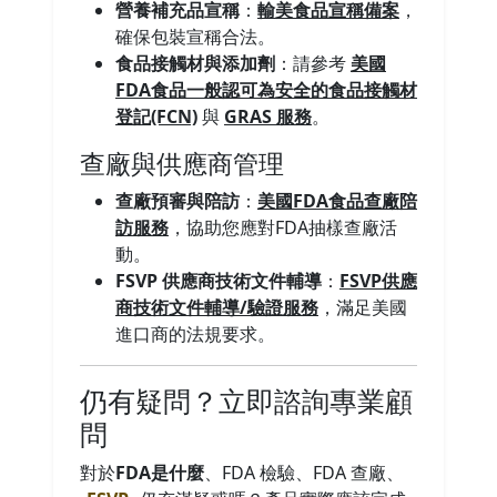
營養補充品宣稱
：
輸美食品宣稱備案
，
確保包裝宣稱合法。
食品接觸材與添加劑
：請參考
美國
FDA食品一般認可為安全的食品接觸材
登記(FCN)
與
GRAS 服務
。
查廠與供應商管理
查廠預審與陪訪
：
美國FDA食品查廠陪
訪服務
，協助您應對FDA抽樣查廠活
動。
FSVP 供應商技術文件輔導
：
FSVP供應
商技術文件輔導/驗證服務
，滿足美國
進口商的法規要求。
仍有疑問？立即諮詢專業顧
問
對於
FDA是什麼
、FDA 檢驗、FDA 查廠、